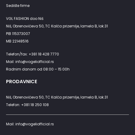
Sedište firme
VGL FASHION doo Niš
Niš, Obrenovićeva 50, TC Kalča prizemlje, lamela B, lok.31
PIB 115373007
MB 22148516
Telefon/fax: +381 18 428 7770
Mail: info@vogeliofficial.rs
Radnim danom od 08:00 – 15:00h
PRODAVNICE
Niš, Obrenovićeva 50, TC Kalča prizemlje, lamela B, lok.31
Telefon: +381 18 250 108
Mail: info@vogeliofficial.rs