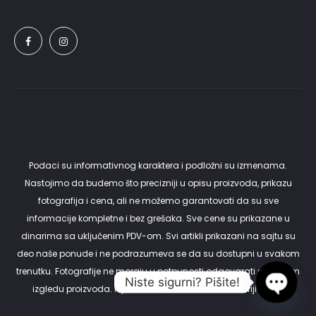
Podaci su informativnog karaktera i podložni su izmenama.
Nastojimo da budemo što precizniji u opisu proizvoda, prikazu
fotografija i cena, ali ne možemo garantovati da su sve
informacije kompletne i bez grešaka. Sve cene su prikazane u
dinarima sa uključenim PDV-om. Svi artikli prikazani na sajtu su
deo naše ponude i ne podrazumeva se da su dostupni u svakom
trenutku. Fotografije ne moraju u potpunosti odgovarati stvarnom
Niste sigurni? Pišite!
izgledu proizvoda. Isporuku vršimo samo na teritoriji Srbije.
Open c