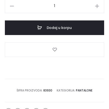
Pantalone
LINDA
količina
Dodaj u korpu
ŠIFRA PROIZVODA:
83930
KATEGORIJA:
PANTALONE