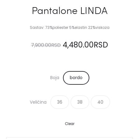
Pantalone LINDA
Sastav: 73%poliester 5%elastin 22%viskoza
Originalna
Trenutn
4,480.00
RSD
7,900.00
RSD
cena
cena
je
je:
Boja
bordo
bila:
4,480.00
Veličina
36
7,900.00RSD.
38
40
Clear