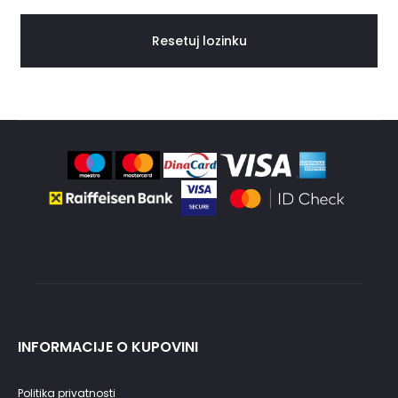
r
a
Resetuj lozinku
v
l
j
e
n
a
l
INFORMACIJE O KUPOVINI
o
Politika privatnosti