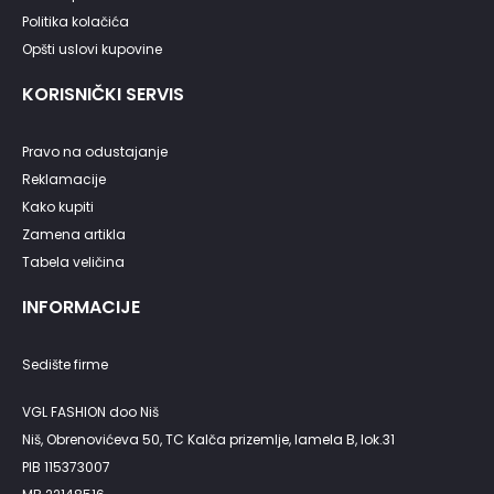
z
Politika kolačića
Opšti uslovi kupovine
i
KORISNIČKI SERVIS
n
Pravo na odustajanje
k
Reklamacije
Kako kupiti
a
Zamena artikla
Tabela veličina
INFORMACIJE
Sedište firme
VGL FASHION doo Niš
Niš, Obrenovićeva 50, TC Kalča prizemlje, lamela B, lok.31
PIB 115373007