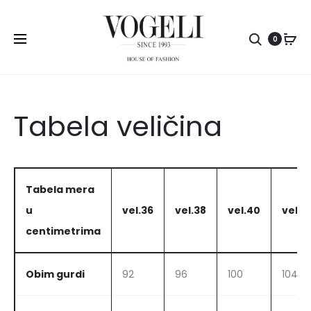
Pretr
0
Tabela veličina
Tabela mera
u
vel.36
vel.38
vel.40
vel.4
centimetrima
Obim gurdi
92
96
100
104