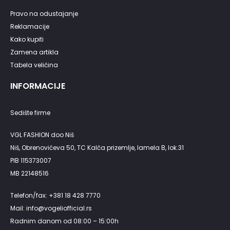
Pravo na odustajanje
Reklamacije
Kako kupiti
Zamena artikla
Tabela veličina
INFORMACIJE
Sedište firme
VGL FASHION doo Niš
Niš, Obrenovićeva 50, TC Kalča prizemlje, lamela B, lok.31
PIB 115373007
MB 22148516
Telefon/fax: +381 18 428 7770
Mail: info@vogeliofficial.rs
Radnim danom od 08:00 – 15:00h