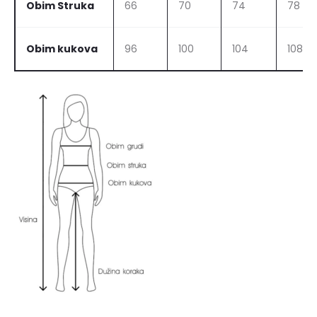
Obim Struka
66
70
74
78
Obim kukova
96
100
104
108