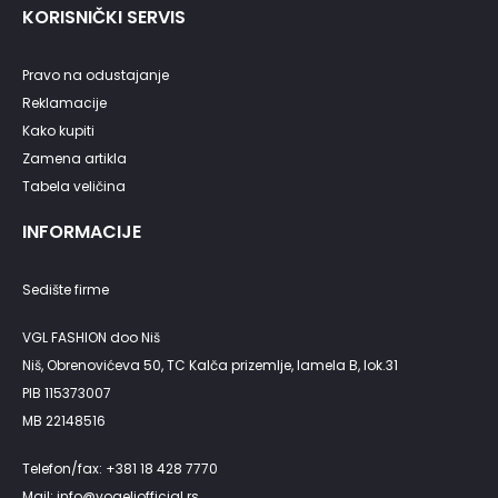
KORISNIČKI SERVIS
Pravo na odustajanje
Reklamacije
Kako kupiti
Zamena artikla
Tabela veličina
INFORMACIJE
Sedište firme
VGL FASHION doo Niš
Niš, Obrenovićeva 50, TC Kalča prizemlje, lamela B, lok.31
PIB 115373007
MB 22148516
Telefon/fax: +381 18 428 7770
Mail: info@vogeliofficial.rs