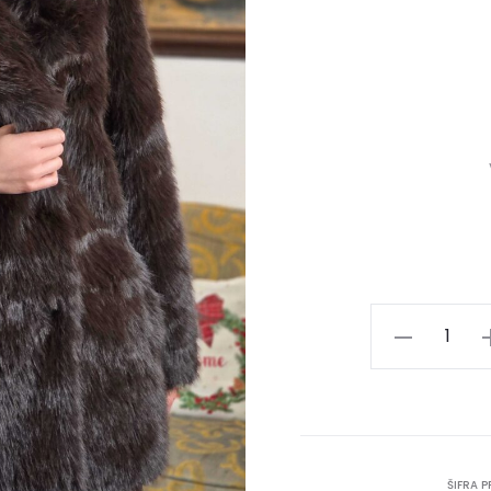
Bunda
ADEL
količina
ŠIFRA 