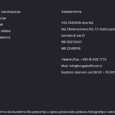
 odustajanje
Sedište firme
cije
VGL FASHION doo Niš
ti
Niš, Obrenovićeva 50, TC Kalča priz
artikla
lamela B, lok.31
eličina
PIB 115373007
MB 22148516
Telefon/fax: +381 18 428 7770
Mail: info@vogeliofficial.rs
Radnim danom od 08:00 – 15:00
mo da budemo što precizniji u opisu proizvoda, prikazu fotografija i cen