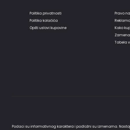
Politika privatnosti
Pravo na
Politika kolačića
Reklama
Opšti uslovi kupovine
Kako kupi
Zamena 
Tabela v
Podaci su informativnog karaktera i podložni su izmenama. Nastoji