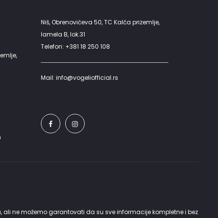
Niš, Obrenovićeva 50, TC Kalča prizemlje,
lamela B, lok.31
Telefon: +381 18 250 108
emlje,
Mail: info@vogeliofficial.rs
h
a, ali ne možemo garantovati da su sve informacije kompletne i bez