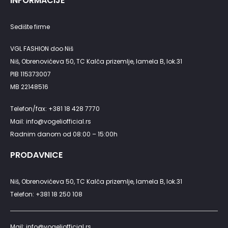
INFORMACIJE
Sedište firme
VGL FASHION doo Niš
Niš, Obrenovićeva 50, TC Kalča prizemlje, lamela B, lok.31
PIB 115373007
MB 22148516
Telefon/fax: +381 18 428 7770
Mail: info@vogeliofficial.rs
Radnim danom od 08:00 – 15:00h
PRODAVNICE
Niš, Obrenovićeva 50, TC Kalča prizemlje, lamela B, lok.31
Telefon: +381 18 250 108
Mail: info@vogeliofficial.rs