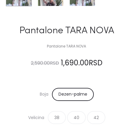
Pantalone TARA NOVA
Pantalone TARA NOVA
Originalna
Trenutn
1,690.00
RSD
2,590.00
RSD
cena
cena
je
je:
Boja
Dezen-palme
bila:
1,690.00
Velicina
38
2,590.00RSD.
40
42