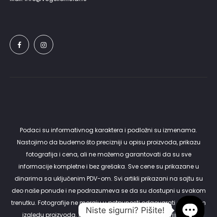
Podaci su informativnog karaktera i podložni su izmenama.
Nastojimo da budemo što precizniji u opisu proizvoda, prikazu
fotografija i cena, ali ne možemo garantovati da su sve
informacije kompletne i bez grešaka. Sve cene su prikazane u
dinarima sa uključenim PDV-om. Svi artikli prikazani na sajtu su
deo naše ponude i ne podrazumeva se da su dostupni u svakom
trenutku. Fotografije ne moraju u potpunosti odgovarati stvarnom
Niste sigurni? Pišite!
izgledu proizvoda. Isporuku vršimo samo na teritoriji Srbije.