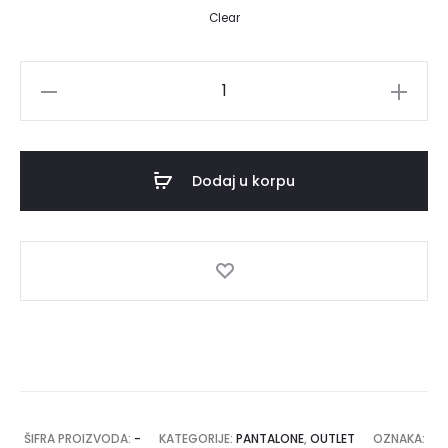
Clear
Pantalone
TARA
NOVA
količina
Dodaj u korpu
ŠIFRA PROIZVODA:
-
KATEGORIJE:
PANTALONE
,
OUTLET
OZNAKA: