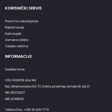
KORISNIČKI SERVIS
Pravo na odustajanje
Reklamacije
Kako kupiti
Zamena artikla
Tabela veličina
INFORMACIJE
Sedište firme
VGL FASHION doo Niš
Niš, Obrenovićeva 50, TC Kalča prizemlje, lamela B, lok.31
PIB 115373007
MB 22148516
Telefon/fax: +381 18 428 7770