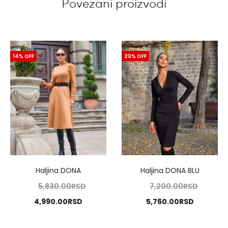
Povezani proizvodi
14% OFF
20% OFF
Haljina DONA
Haljina DONA BLU
Originalna
Origina
5,830.00
RSD
7,200.00
RSD
cena
cena
Trenutna
Trenutna
4,990.00
RSD
5,760.00
RSD
je
je
cena
cena