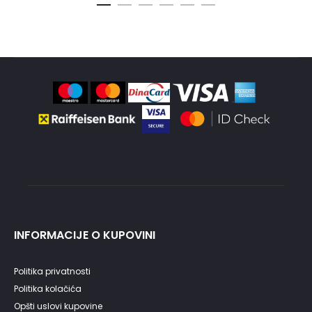
bila:
bila:
je:
je:
5,830.00RSD.
7,200.0
4,990.00RSD.
5,760.00
INFORMACIJE O KUPOVINI
Politika privatnosti
Politika kolačića
Opšti uslovi kupovine