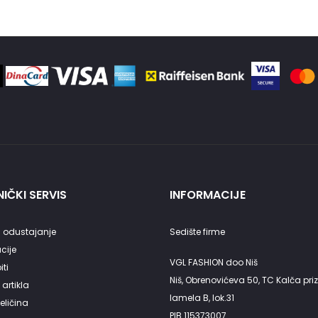
na
na
stranici
stranici
proizvoda.
proizvod
IČKI SERVIS
INFORMACIJE
 odustajanje
Sedište firme
cije
VGL FASHION doo Niš
ti
Niš, Obrenovićeva 50, TC Kalča priz
artikla
lamela B, lok.31
eličina
PIB 115373007