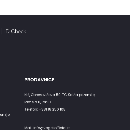
a.
PRODAVNICE
Niš, Obrenovićeva 50, TC Kalča prizemlje,
lamela B, lok.31
Telefon: +381 18 250 108
emlje,
Mail: info@vogeliofficial.rs