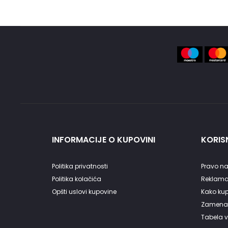
na
stranici
proizvoda.
INFORMACIJE O KUPOVINI
KORISN
Politika privatnosti
Pravo na
Politika kolačića
Reklama
Opšti uslovi kupovine
Kako kupi
Zamena 
Tabela v