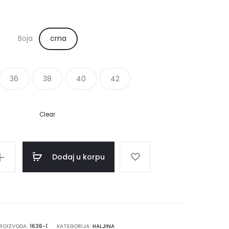
je
je:
Boja
crna
bila:
4,650.00RSD.
8,990.00RSD.
36
38
40
42
Clear
Dodaj u korpu
PROIZVODA:
1636-1
KATEGORIJA:
HALJINA