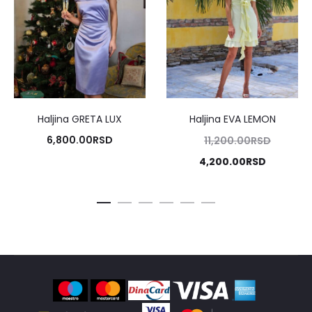
Haljina GRETA LUX
Haljina EVA LEMON
Origina
6,800.00
RSD
11,200.00
RSD
cena
Trenutn
4,200.00
RSD
je
cena
bila:
je:
11,200.
4,200.00