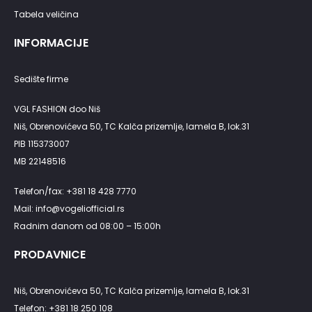
Tabela veličina
INFORMACIJE
Sedište firme
VGL FASHION doo Niš
Niš, Obrenovićeva 50, TC Kalča prizemlje, lamela B, lok.31
PIB 115373007
MB 22148516
Telefon/fax: +381 18 428 7770
Mail: info@vogeliofficial.rs
Radnim danom od 08:00 – 15:00h
PRODAVNICE
Niš, Obrenovićeva 50, TC Kalča prizemlje, lamela B, lok.31
Telefon: +381 18 250 108