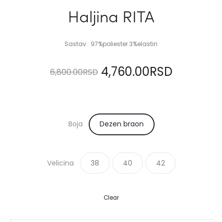
Haljina RITA
Sastav: 97%poliester 3%elastin
Originalna
Trenutn
4,760.00
RSD
6,800.00
RSD
cena
cena
je
je:
Boja
Dezen braon
bila:
4,760.00
Velicina
38
6,800.00RSD.
40
42
Clear