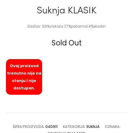
Suknja KLASIK
Sastav: 69%viskoza 27%poliamid 4%elastin
Sold Out
Ovaj proizvod
trenutno nije na
stanju i nije
dostupan.
ŠIFRA PROIZVODA:
040911
KATEGORIJA:
SUKNJA
OZNAKA: