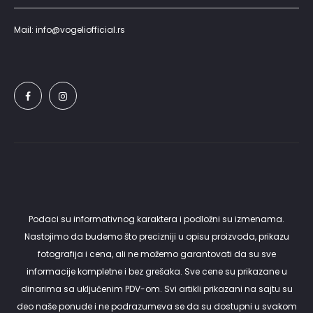
Mail: info@vogeliofficial.rs
Podaci su informativnog karaktera i podložni su izmenama.
Nastojimo da budemo što precizniji u opisu proizvoda, prikazu
fotografija i cena, ali ne možemo garantovati da su sve
informacije kompletne i bez grešaka. Sve cene su prikazane u
dinarima sa uključenim PDV-om. Svi artikli prikazani na sajtu su
deo naše ponude i ne podrazumeva se da su dostupni u svakom