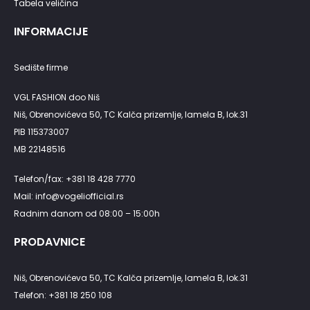
Tabela veličina
INFORMACIJE
Sedište firme
VGL FASHION doo Niš
Niš, Obrenovićeva 50, TC Kalča prizemlje, lamela B, lok.31
PIB 115373007
MB 22148516
Telefon/fax: +381 18 428 7770
Mail: info@vogeliofficial.rs
Radnim danom od 08:00 – 15:00h
PRODAVNICE
Niš, Obrenovićeva 50, TC Kalča prizemlje, lamela B, lok.31
Telefon: +381 18 250 108