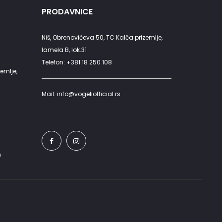
PRODAVNICE
Niš, Obrenovićeva 50, TC Kalča prizemlje,
lamela B, lok.31
Telefon: +381 18 250 108
emlje,
Mail: info@vogeliofficial.rs
h