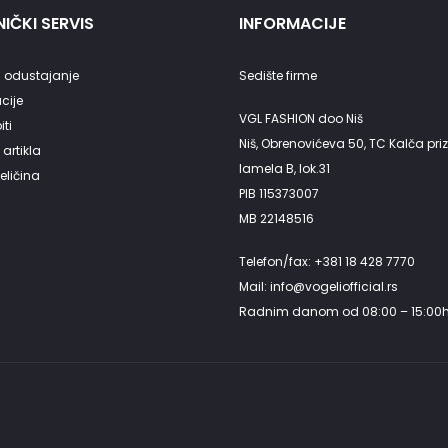
IČKI SERVIS
INFORMACIJE
 odustajanje
Sedište firme
cije
VGL FASHION doo Niš
ti
Niš, Obrenovićeva 50, TC Kalča priz
artikla
lamela B, lok.31
eličina
PIB 115373007
MB 22148516
Telefon/fax: +381 18 428 7770
Mail: info@vogeliofficial.rs
Radnim danom od 08:00 – 15:00