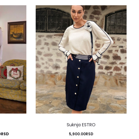
Ovaj
Suknja ESTRO
proizvod
na
Trenutna
0
RSD
5,900.00
RSD
ima