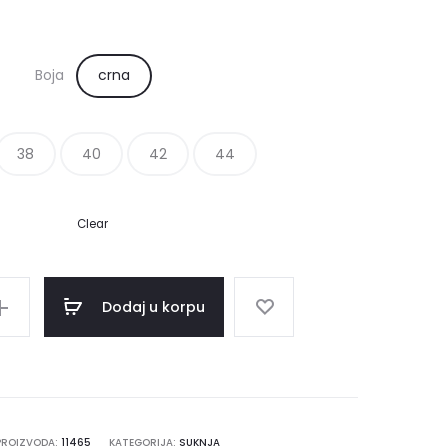
Boja
crna
38
40
42
44
Clear
Dodaj u korpu
 PROIZVODA:
11465
KATEGORIJA:
SUKNJA