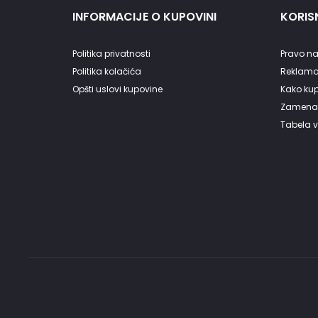
INFORMACIJE O KUPOVINI
KORISN
Politika privatnosti
Pravo na
Politika kolačića
Reklama
Opšti uslovi kupovine
Kako kupi
Zamena 
Tabela v