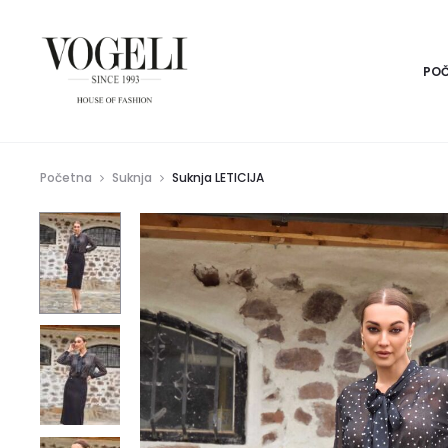
PO
Početna
Suknja
Suknja LETICIJA