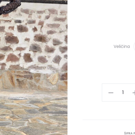
Veličina
Suknja
LETICIJA
količina
ŠIFRA