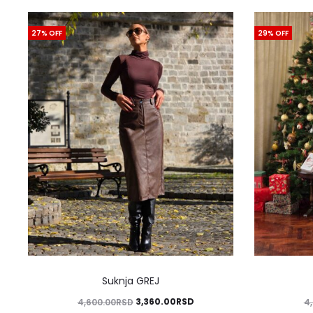
27% OFF
29% OFF
Ovaj
Suknja GREJ
proizvod
Originalna
Trenutna
3,360.00
RSD
4,600.00
RSD
4
ima