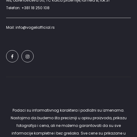
Niš, Obrenovićeva 50, TC Kalča prizemlje, lamela B, lok.31
Telefon: +381 18 250 108
Mail: info@vogeliofficial.rs
Podaci su informativnog karaktera i podložni su izmenama.
Nastojimo da budemo što precizniji u opisu proizvoda, prikazu
fotografija i cena, ali ne možemo garantovati da su sve
informacije kompletne i bez grešaka. Sve cene su prikazane u