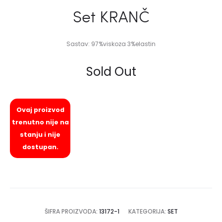
Set KRANČ
Sastav: 97%viskoza 3%elastin
Sold Out
Ovaj proizvod
trenutno nije na
stanju i nije
dostupan.
ŠIFRA PROIZVODA:
13172-1
KATEGORIJA:
SET