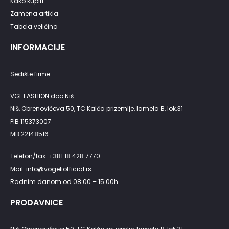
Kako kupiti
Zamena artikla
Tabela veličina
INFORMACIJE
Sedište firme
VGL FASHION doo Niš
Niš, Obrenovićeva 50, TC Kalča prizemlje, lamela B, lok.31
PIB 115373007
MB 22148516
Telefon/fax: +381 18 428 7770
Mail: info@vogeliofficial.rs
Radnim danom od 08:00 – 15:00h
PRODAVNICE