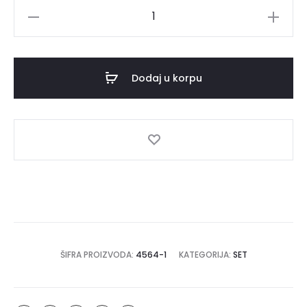
Set
GLAM
količina
Dodaj u korpu
ŠIFRA PROIZVODA:
4564-1
KATEGORIJA:
SET