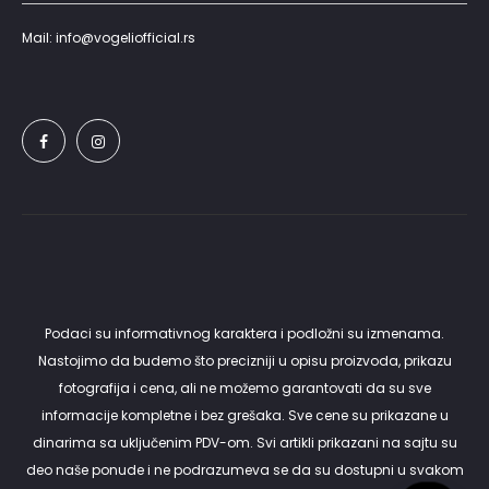
Mail: info@vogeliofficial.rs
Podaci su informativnog karaktera i podložni su izmenama.
Nastojimo da budemo što precizniji u opisu proizvoda, prikazu
fotografija i cena, ali ne možemo garantovati da su sve
informacije kompletne i bez grešaka. Sve cene su prikazane u
dinarima sa uključenim PDV-om. Svi artikli prikazani na sajtu su
deo naše ponude i ne podrazumeva se da su dostupni u svakom