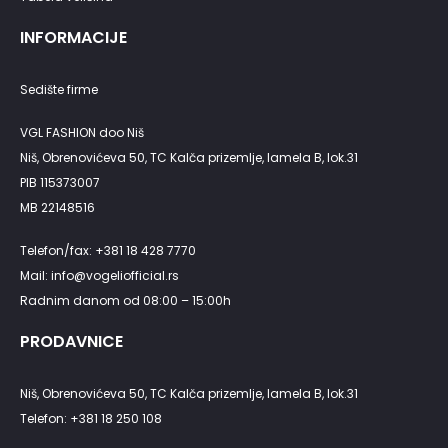
INFORMACIJE
Sedište firme
VGL FASHION doo Niš
Niš, Obrenovićeva 50, TC Kalča prizemlje, lamela B, lok.31
PIB 115373007
MB 22148516
Telefon/fax: +381 18 428 7770
Mail: info@vogeliofficial.rs
Radnim danom od 08:00 – 15:00h
PRODAVNICE
Niš, Obrenovićeva 50, TC Kalča prizemlje, lamela B, lok.31
Telefon: +381 18 250 108