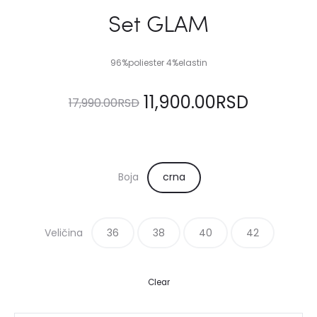
Set GLAM
96%poliester 4%elastin
Originalna
Trenutn
11,900.00
RSD
17,990.00
RSD
cena
cena
je
je:
Boja
crna
bila:
11,900.0
Veličina
36
17,990.00RSD.
38
40
42
Clear