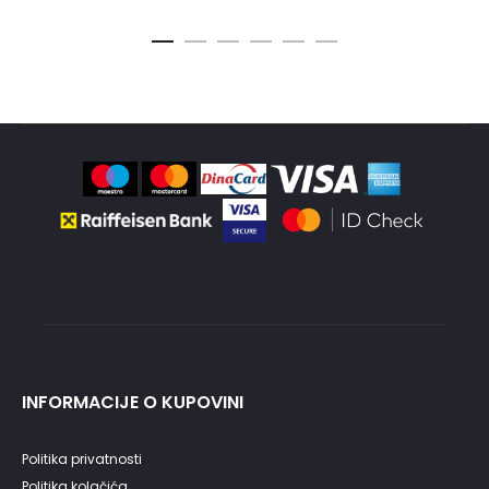
je
cena
bila:
je:
3,990.00RSD.
2,240.00RSD.
INFORMACIJE O KUPOVINI
Politika privatnosti
Politika kolačića