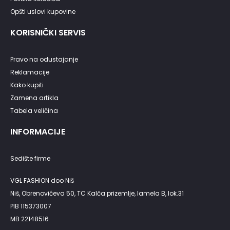
Opšti uslovi kupovine
KORISNIČKI SERVIS
Pravo na odustajanje
Reklamacije
Kako kupiti
Zamena artikla
Tabela veličina
INFORMACIJE
Sedište firme
VGL FASHION doo Niš
Niš, Obrenovićeva 50, TC Kalča prizemlje, lamela B, lok.31
PIB 115373007
MB 22148516