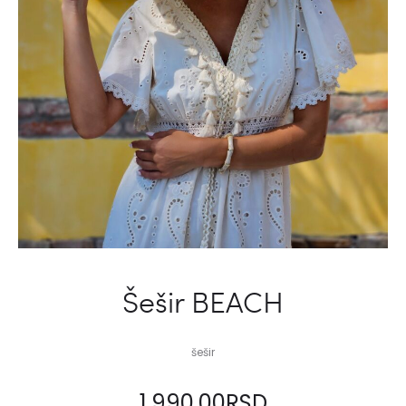
Šešir BEACH
šešir
1,990.00
RSD