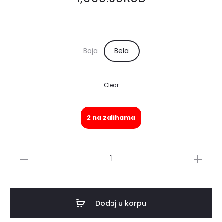
Boja
Bela
Clear
2 na zalihama
Šešir
BEACH
količina
Dodaj u korpu