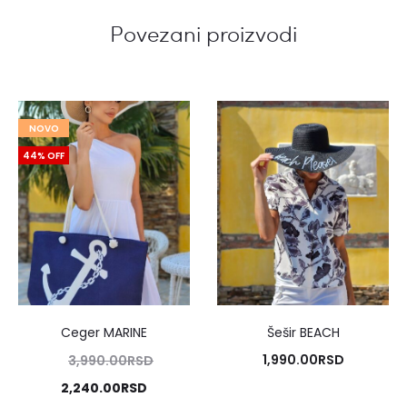
Povezani proizvodi
NOVO
44% OFF
Ceger MARINE
Šešir BEACH
Originalna
1,990.00
RSD
3,990.00
RSD
cena
Trenutna
2,240.00
RSD