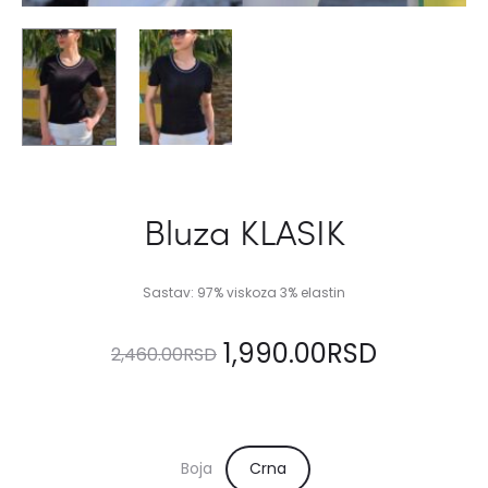
Bluza KLASIK
Sastav: 97% viskoza 3% elastin
Originalna
Trenutn
1,990.00
RSD
2,460.00
RSD
cena
cena
je
je:
Boja
Crna