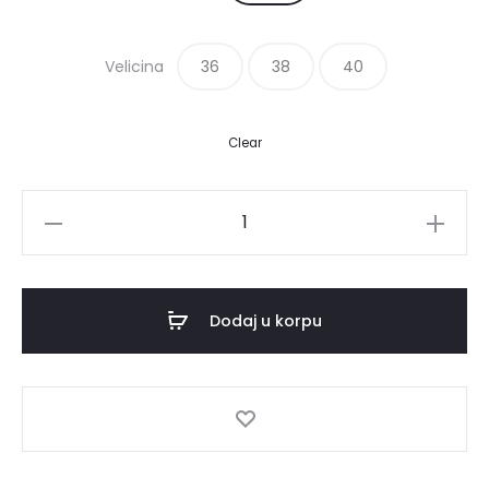
bila:
1,990.00
Velicina
36
2,460.00RSD.
38
40
Clear
Bluza
KLASIK
količina
Dodaj u korpu