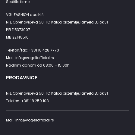
Sedište firme
VGL FASHION doo Niš
Niš, Obrenovićeva 50, TC Kalča prizemlje, lamela B, lok.31
PIB 115373007
MB 22148516
Telefon/fax: +381 18 428 7770
Mail: info@vogeliofficial.rs
Radnim danom od 08:00 – 15:00h
PRODAVNICE
Niš, Obrenovićeva 50, TC Kalča prizemlje, lamela B, lok.31
Telefon: +381 18 250 108
Mail: info@vogeliofficial.rs