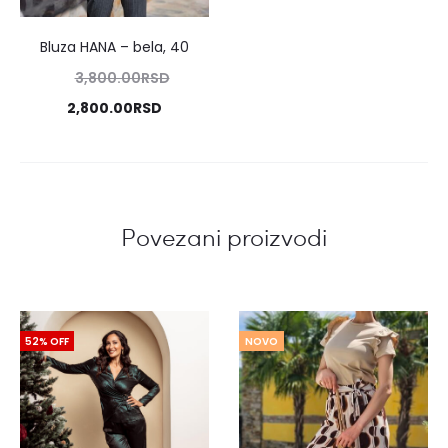
Bluza HANA
–
bela, 40
iginalna
3,800.00
RSD
cena
Trenutna
2,800.00
RSD
je
cena
bila:
je:
0.00RSD.
00.00RSD.
Povezani proizvodi
52% OFF
NOVO