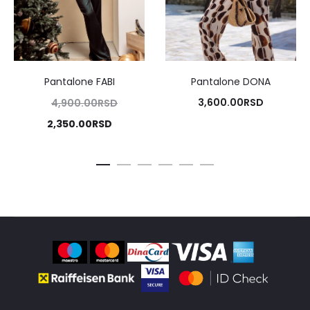
Pantalone FABI
Pantalone DONA
Originalna
3,600.00
RSD
4,900.00
RSD
cena
Trenutna
2,350.00
RSD
je
cena
bila:
je:
4,900.00RSD.
2,350.00RSD.