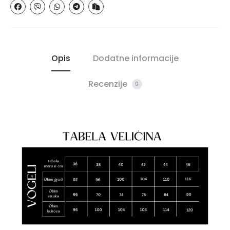
Opis
Dodatne informacije
Recenzije
0