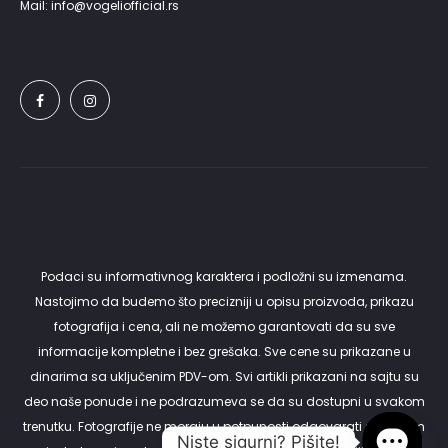
Mail: info@vogeliofficial.rs
Podaci su informativnog karaktera i podložni su izmenama.
Nastojimo da budemo što precizniji u opisu proizvoda, prikazu
fotografija i cena, ali ne možemo garantovati da su sve
informacije kompletne i bez grešaka. Sve cene su prikazane u
dinarima sa uključenim PDV-om. Svi artikli prikazani na sajtu su
deo naše ponude i ne podrazumeva se da su dostupni u svakom
trenutku. Fotografije ne moraju u potpunosti odgovarati stvarnom
Niste sigurni? Pišite!