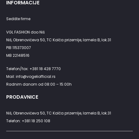
INFORMACIJE
Sedište firme
VGL FASHION doo Niš
Niš, Obrenovićeva 50, TC Kalča prizemlje, lamela B, lok.31
PIB 115373007
MB 22148516
Telefon/fax: +381 18 428 7770
Mail: info@vogeliofficial.rs
Radnim danom od 08:00 – 15:00h
PRODAVNICE
Niš, Obrenovićeva 50, TC Kalča prizemlje, lamela B, lok.31
Telefon: +381 18 250 108