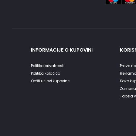
INFORMACIJE O KUPOVINI
KORISN
Politika privatnosti
Pravo na
Politika kolačića
Reklama
Opšti uslovi kupovine
Kako kupi
Zamena 
Tabela v