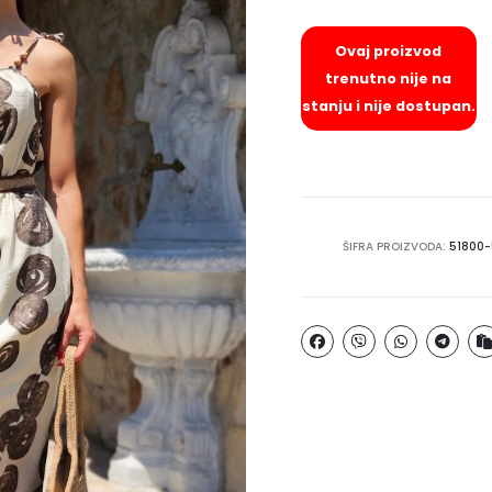
Ovaj proizvod
trenutno nije na
stanju i nije dostupan.
ŠIFRA PROIZVODA:
51800-