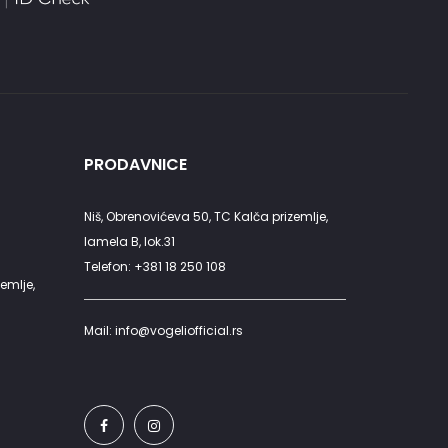
PRODAVNICE
Niš, Obrenovićeva 50, TC Kalča prizemlje,
lamela B, lok.31
Telefon: +381 18 250 108
emlje,
Mail: info@vogeliofficial.rs