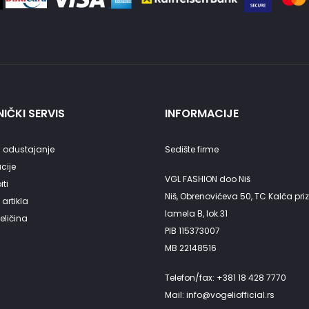
IČKI SERVIS
INFORMACIJE
 odustajanje
Sedište firme
cije
VGL FASHION doo Niš
ti
Niš, Obrenovićeva 50, TC Kalča priz
artikla
lamela B, lok.31
eličina
PIB 115373007
MB 22148516
Telefon/fax: +381 18 428 7770
Mail: info@vogeliofficial.rs