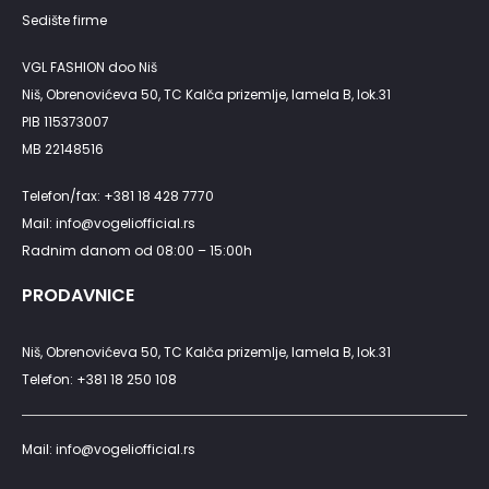
Sedište firme
VGL FASHION doo Niš
Niš, Obrenovićeva 50, TC Kalča prizemlje, lamela B, lok.31
PIB 115373007
MB 22148516
Telefon/fax: +381 18 428 7770
Mail: info@vogeliofficial.rs
Radnim danom od 08:00 – 15:00h
PRODAVNICE
Niš, Obrenovićeva 50, TC Kalča prizemlje, lamela B, lok.31
Telefon: +381 18 250 108
Mail: info@vogeliofficial.rs