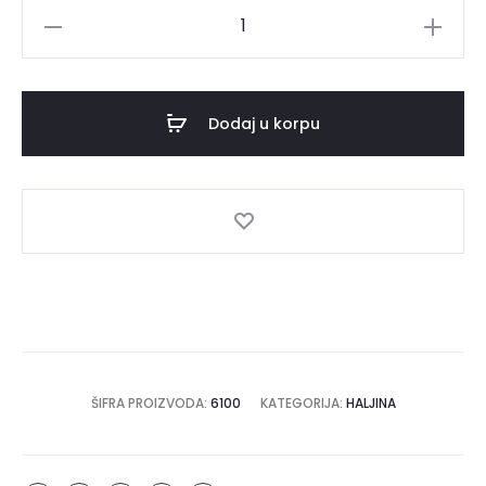
Haljina
SARA
količina
Dodaj u korpu
ŠIFRA PROIZVODA:
6100
KATEGORIJA:
HALJINA