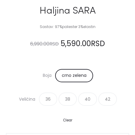
Haljina SARA
Sastav: 97%poliester 3%elastin
Originalna
Trenutn
5,590.00
RSD
6,990.00
RSD
cena
cena
je
je:
Boja
crno zelena
bila:
5,590.0
Veličina
36
6,990.00RSD.
38
40
42
Clear