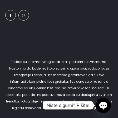
Podaci su informativnog karaktera i podložni su izmenama.
Nastojimo da budemo što precizniji u opisu proizvoda, prikazu
fotografija i cena, ali ne možemo garantovati da su sve
informacije kompletne i bez grešaka. Sve cene su prikazane u
dinarima sa uključenim PDV-om. Svi artikli prikazani na sajtu su
deo naše ponude i ne podrazumeva se da su dostupni u svakom
trenutku. Fotografije ne moraju u potpunosti odgovarati stvarnom
Niste sigurni? Pišite!
izgledu proizvoda. Isporuku vršimo samo na teritoriji Srbije.
Open c