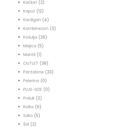
proizvoda
2
Kačket
2
12
proizvoda
Kaput
12
proizvoda
4
Kardigan
4
proizvoda
3
Kombinezon
3
26
proizvoda
Košulja
26
5
proizvoda
Majica
5
1
proizvoda
Mantil
1
proizvod
38
OUTLET
38
proizvoda
33
Pantalone
33
0
proizvoda
Pelerina
0
proizvoda
0
PLUS-SIZE
0
2
proizvoda
Prsluk
2
6
proizvoda
Rolka
6
5
proizvoda
Sako
5
2
proizvoda
Šal
2