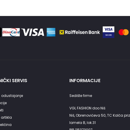
IČKI SERVIS
INFORMACIJE
 odustajanje
Sedište firme
cije
VGL FASHION doo Niš
ti
Niš, Obrenovićeva 50, TC Kalča priz
artikla
lamela B, lok.31
eličina
PIB 115373007