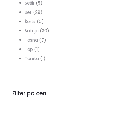
proizvoda
5
Šešir
5
proizvoda
29
Set
29
proizvoda
0
Šorts
0
proizvoda
30
Suknja
30
7
proizvoda
Tasna
7
1
proizvoda
Top
1
proizvod
1
Tunika
1
proizvod
Filter po ceni