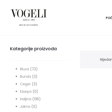
PO
Kategorije proizvoda
Nijeda
72
Bluza
72
3
proizvoda
Bunda
3
3
proizvoda
Ceger
3
proizvoda
0
Ešarpa
0
proizvoda
135
Haljina
135
0
proizvoda
Jakna
0