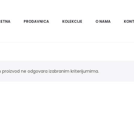
ČETNA
PRODAVNICA
KOLEKCIJE
O NAMA
KONT
n proizvod ne odgovara izabranim kriterijumima.