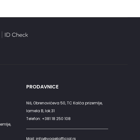
PRODAVNICE
Niš, Obrenovićeva 50, TC Kalča prizemlje,
lamela B, lok.31
Telefon: +381 18 250 108
emlje,
Mail: info@vogeliofficial.rs