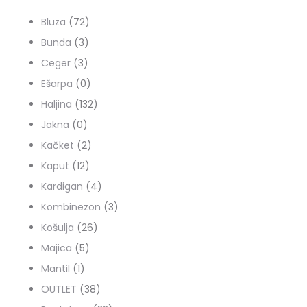
72
Bluza
72
3
proizvoda
Bunda
3
3
proizvoda
Ceger
3
proizvoda
0
Ešarpa
0
proizvoda
132
Haljina
132
0
proizvoda
Jakna
0
proizvoda
2
Kačket
2
12
proizvoda
Kaput
12
proizvoda
4
Kardigan
4
proizvoda
3
Kombinezon
3
26
proizvoda
Košulja
26
5
proizvoda
Majica
5
1
proizvoda
Mantil
1
proizvod
38
OUTLET
38