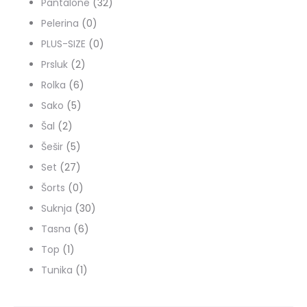
proizvoda
32
Pantalone
32
0
proizvoda
Pelerina
0
proizvoda
0
PLUS-SIZE
0
2
proizvoda
Prsluk
2
6
proizvoda
Rolka
6
5
proizvoda
Sako
5
2
proizvoda
Šal
2
proizvoda
5
Šešir
5
proizvoda
27
Set
27
proizvoda
0
Šorts
0
proizvoda
30
Suknja
30
6
proizvoda
Tasna
6
1
proizvoda
Top
1
proizvod
1
Tunika
1
proizvod