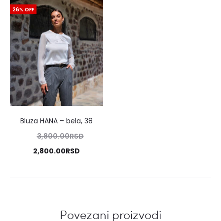
26% OFF
Bluza HANA
–
bela, 38
iginalna
3,800.00
RSD
cena
Trenutna
2,800.00
RSD
je
cena
bila:
je:
0.00RSD.
00.00RSD.
Povezani proizvodi