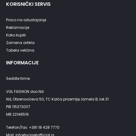
KORISNIČKI SERVIS
Pravo na odustajanje
Reklamacije
Kako kupiti
Zamena artikla
Tabela veličina
INFORMACIJE
Sedište firme
VGL FASHION doo Niš
Niš, Obrenovićeva 50, TC Kalča prizemlje, lamela B, lok.31
PIB 115373007
MB 22148516
Telefon/fax: +381 18 428 7770
Mail: info@vogeliofficial.rs