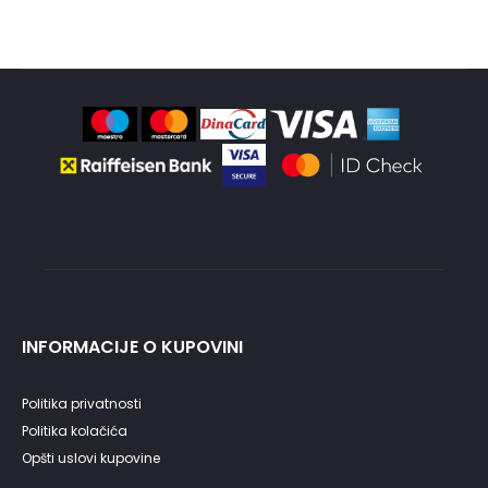
5,280.0
3,690.00
INFORMACIJE O KUPOVINI
Politika privatnosti
Politika kolačića
Opšti uslovi kupovine