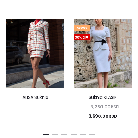
NOVO
30% OFF
ALISA Suknja
Suknja KLASIK
Origina
5,280.00
RSD
cena
Trenutna
3,690.00
RSD
je
cena
bila:
je: