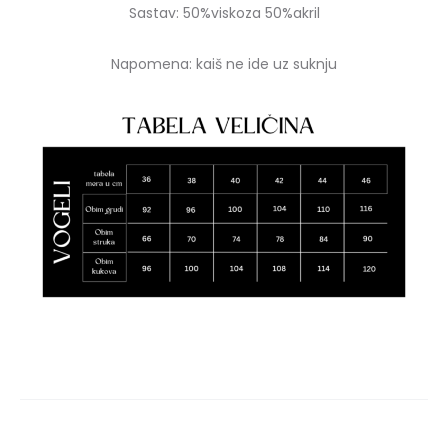
Sastav: 50%viskoza 50%akril
Napomena: kaiš ne ide uz suknju