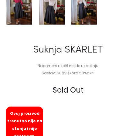
Suknja SKARLET
Napomena: kaiš ne ide uz suknju
Sastav: 50%viskoza 50%akril
Sold Out
Ovaj proizvod
trenutno nije na
stanju i nije