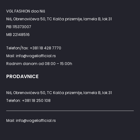
VGL FASHION doo Niš
Niš, Obrenovićeva 50, TC Kalča prizemlje, lamela B, lok.31
PIB 115373007
MB 22148516
Telefon/fax: +381 18 428 7770
Mail: info@vogeliofficial.rs
Radnim danom od 08:00 – 15:00h
PRODAVNICE
Niš, Obrenovićeva 50, TC Kalča prizemlje, lamela B, lok.31
Telefon: +381 18 250 108
Mail: info@vogeliofficial.rs