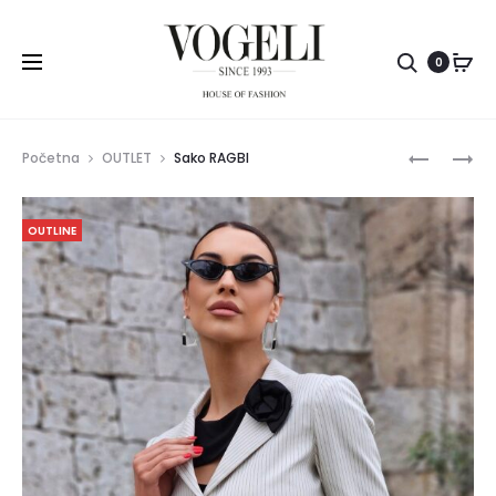
Pretr
0
Prod
PANTALO
BLUZA
Početna
OUTLET
Sako RAGBI
LETICIJA
DORIS
navig
OUTLINE