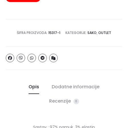
ŠIFRA PROIZVODA:
15317-1
KATEGORIJE:
SAKO
,
OUTLET
Opis
Dodatne informacije
Recenzije
0
Sastav : 97% pamuk, 3% elastin