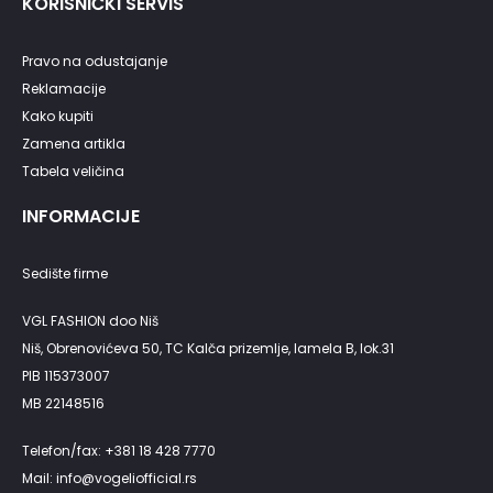
KORISNIČKI SERVIS
Pravo na odustajanje
Reklamacije
Kako kupiti
Zamena artikla
Tabela veličina
INFORMACIJE
Sedište firme
VGL FASHION doo Niš
Niš, Obrenovićeva 50, TC Kalča prizemlje, lamela B, lok.31
PIB 115373007
MB 22148516
Telefon/fax: +381 18 428 7770
Mail: info@vogeliofficial.rs