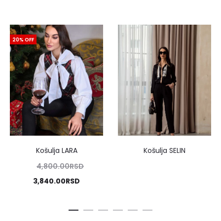
20% OFF
Košulja LARA
Košulja SELIN
Originalna
4,800.00
RSD
cena
Trenutna
3,840.00
RSD
je
cena
bila:
je: