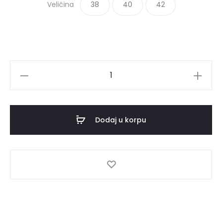
Veličina
38
7,800.00RSD.
40
42
Košulja
LARA
količina
Dodaj u korpu