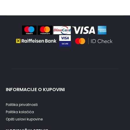
4,800.00RSD.
3,840.00RSD.
INFORMACIJE O KUPOVINI
Politika privatnosti
Politika kolačića
Opšti uslovi kupovine