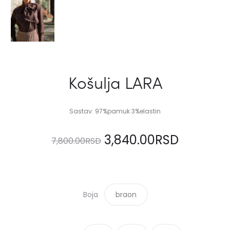
Košulja LARA
Sastav: 97%pamuk 3%elastin
Originalna
Trenutn
3,840.00
RSD
7,800.00
RSD
cena
cena
je
je:
Boja
braon
bila:
3,840.00