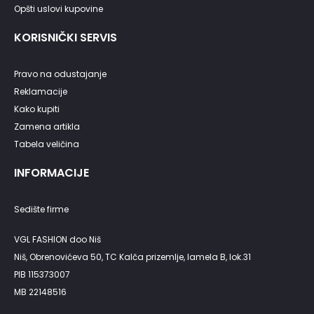
Opšti uslovi kupovine
KORISNIČKI SERVIS
Pravo na odustajanje
Reklamacije
Kako kupiti
Zamena artikla
Tabela veličina
INFORMACIJE
Sedište firme
VGL FASHION doo Niš
Niš, Obrenovićeva 50, TC Kalča prizemlje, lamela B, lok.31
PIB 115373007
MB 22148516