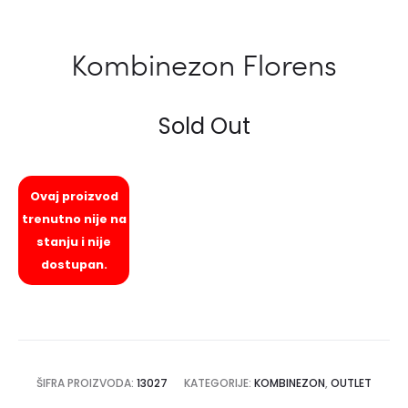
Kombinezon Florens
Sold Out
Ovaj proizvod
trenutno nije na
stanju i nije
dostupan.
ŠIFRA PROIZVODA:
13027
KATEGORIJE:
KOMBINEZON
,
OUTLET