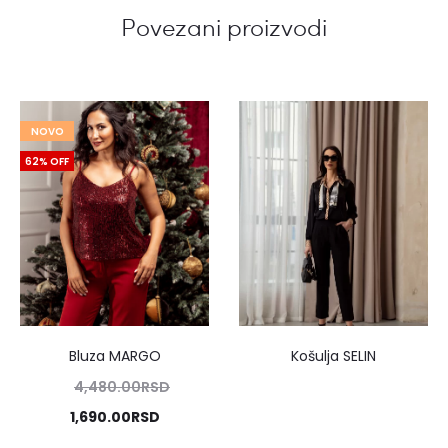
Povezani proizvodi
NOVO
62% OFF
Bluza MARGO
Košulja SELIN
Originalna
4,480.00
RSD
cena
Trenutna
1,690.00
RSD
je
cena