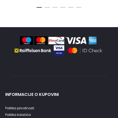
bila:
je:
4,480.00RSD.
1,690.00RSD.
INFORMACIJE O KUPOVINI
Politika privatnosti
Politika kolačića