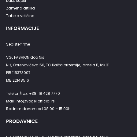
Kako kupiti
Zamena artikla
Tabela veličina
INFORMACIJE
Sedište firme
VGL FASHION doo Niš
Niš, Obrenovićeva 50, TC Kalča prizemlje, lamela B, lok.31
PIB 115373007
MB 22148516
Telefon/fax: +381 18 428 7770
Mail: info@vogeliofficial.rs
Radnim danom od 08:00 – 15:00h
PRODAVNICE