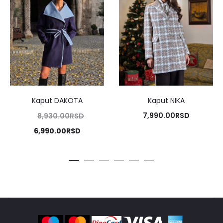
Kaput DAKOTA
Kaput NIKA
Originalna
7,990.00
RSD
8,930.00
RSD
cena
Trenutna
6,990.00
RSD
je
cena
bila:
je:
8,930.00RSD.
6,990.00RSD.