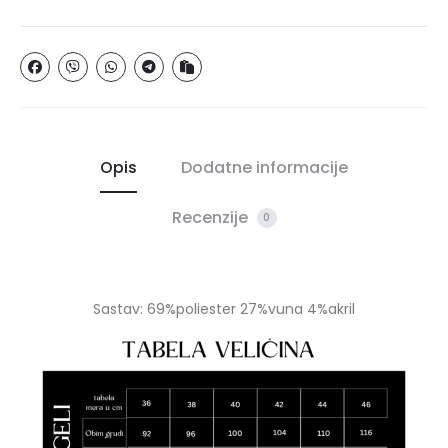
Opis
Dodatne informacije
Recenzije
0
Sastav: 69%poliester 27%vuna 4%akril