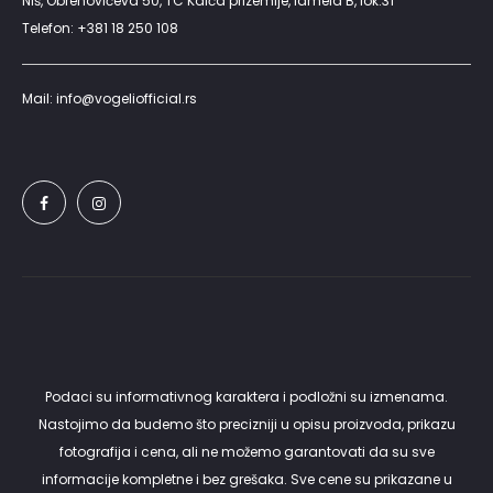
Niš, Obrenovićeva 50, TC Kalča prizemlje, lamela B, lok.31
Telefon: +381 18 250 108
Mail: info@vogeliofficial.rs
Podaci su informativnog karaktera i podložni su izmenama.
Nastojimo da budemo što precizniji u opisu proizvoda, prikazu
fotografija i cena, ali ne možemo garantovati da su sve
informacije kompletne i bez grešaka. Sve cene su prikazane u