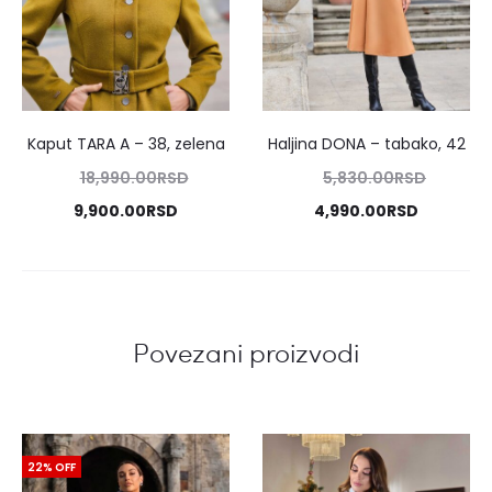
Kaput TARA A
–
38, zelena
Haljina DONA
–
tabako, 42
iginalna
Originalna
18,990.00
RSD
5,830.00
RSD
cena
cena
Trenutna
Trenutna
9,900.00
RSD
4,990.00
RSD
je
je
cena
cena
bila:
bila:
je:
je:
0.00RSD.
5,830.00RSD.
00.00RSD.
4,990.00RSD.
Povezani proizvodi
22% OFF