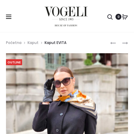
Pretr
0
Prod
KAPUT
SUKNJA
Početna
Kaput
Kaput EVITA
EVITA
NIKA
navig
OUTLINE