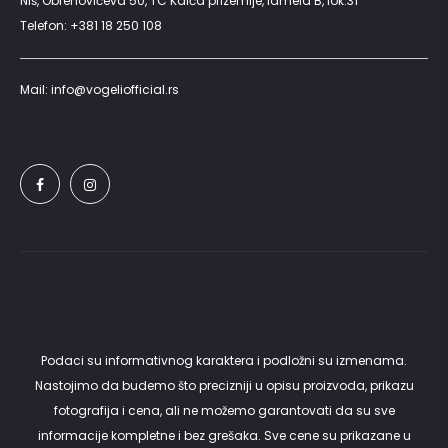
Niš, Obrenovićeva 50, TC Kalča prizemlje, lamela B, lok.31
Telefon: +381 18 250 108
Mail: info@vogeliofficial.rs
Podaci su informativnog karaktera i podložni su izmenama.
Nastojimo da budemo što precizniji u opisu proizvoda, prikazu
fotografija i cena, ali ne možemo garantovati da su sve
informacije kompletne i bez grešaka. Sve cene su prikazane u