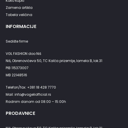
Kako kupiti
Zamena artikla
Tabela veličina
INFORMACIJE
Sedište firme
VGL FASHION doo Niš
Niš, Obrenovićeva 50, TC Kalča prizemlje, lamela B, lok.31
PIB 115373007
MB 22148516
Telefon/fax: +381 18 428 7770
Mail: info@vogeliofficial.rs
Radnim danom od 08:00 – 15:00h
PRODAVNICE