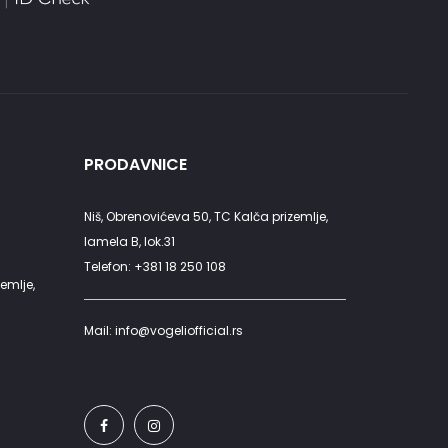
PRODAVNICE
Niš, Obrenovićeva 50, TC Kalča prizemlje,
lamela B, lok.31
Telefon: +381 18 250 108
emlje,
Mail: info@vogeliofficial.rs