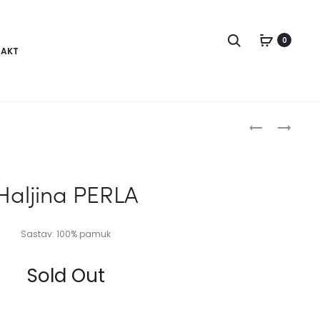
Pretraga
0
AKT
Produc
HALJINA
HALJINA
EVA
MEGI
naviga
PRINT
Haljina PERLA
Sastav: 100% pamuk
Sold Out