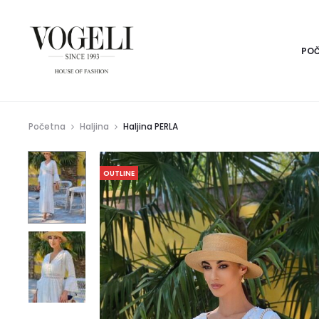
PO
Početna
Haljina
Haljina PERLA
OUTLINE