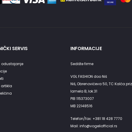
IČKI SERVIS
INFORMACIJE
 odustajanje
Sedište firme
cije
VGL FASHION doo Niš
ti
Niš, Obrenovićeva 50, TC Kalča priz
artikla
lamela B, lok.31
eličina
PIB 115373007
MB 22148516
Telefon/fax: +381 18 428 7770
Mail: info@vogeliofficial.rs