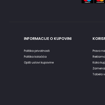
INFORMACIJE O KUPOVINI
KORISN
Politika privatnosti
Pravo na
Politika kolačića
Reklama
Opšti uslovi kupovine
Kako kupi
Zamena 
Tabela v