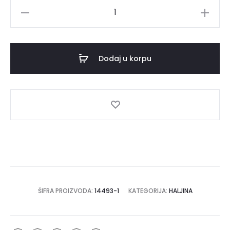
Haljina
LORENA
količina
Dodaj u korpu
ŠIFRA PROIZVODA:
14493-1
KATEGORIJA:
HALJINA