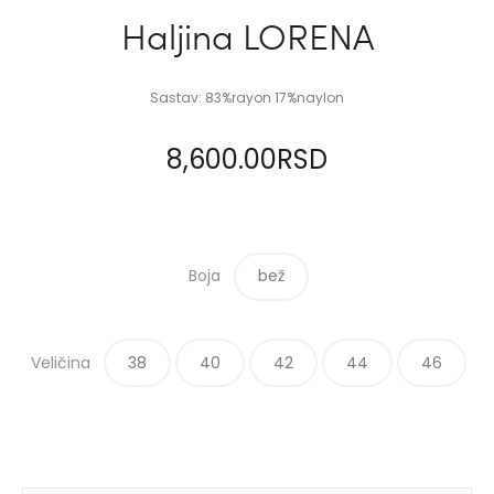
Haljina LORENA
Sastav: 83%rayon 17%naylon
8,600.00
RSD
Boja
bež
Veličina
38
40
42
44
46