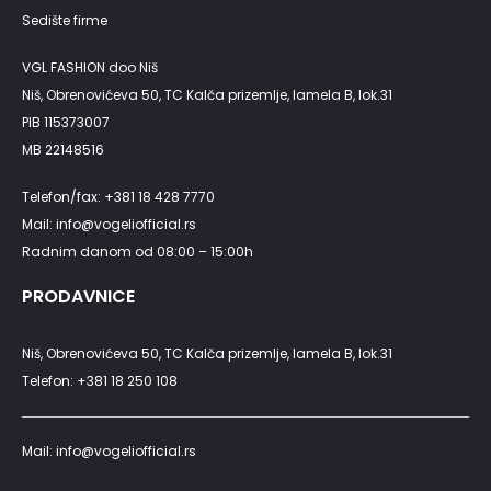
Sedište firme
VGL FASHION doo Niš
Niš, Obrenovićeva 50, TC Kalča prizemlje, lamela B, lok.31
PIB 115373007
MB 22148516
Telefon/fax: +381 18 428 7770
Mail: info@vogeliofficial.rs
Radnim danom od 08:00 – 15:00h
PRODAVNICE
Niš, Obrenovićeva 50, TC Kalča prizemlje, lamela B, lok.31
Telefon: +381 18 250 108
Mail: info@vogeliofficial.rs