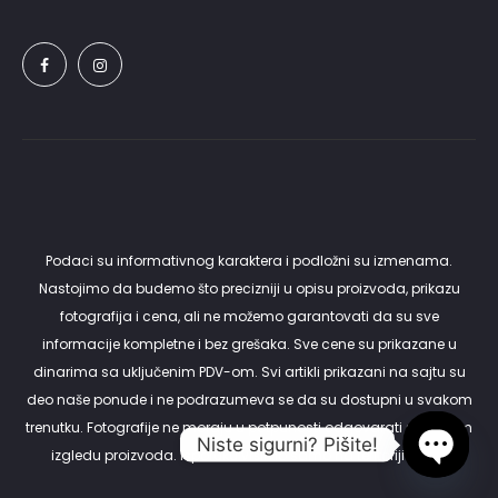
Podaci su informativnog karaktera i podložni su izmenama.
Nastojimo da budemo što precizniji u opisu proizvoda, prikazu
fotografija i cena, ali ne možemo garantovati da su sve
informacije kompletne i bez grešaka. Sve cene su prikazane u
dinarima sa uključenim PDV-om. Svi artikli prikazani na sajtu su
deo naše ponude i ne podrazumeva se da su dostupni u svakom
trenutku. Fotografije ne moraju u potpunosti odgovarati stvarnom
Niste sigurni? Pišite!
izgledu proizvoda. Isporuku vršimo samo na teritoriji Srbije.
Open c