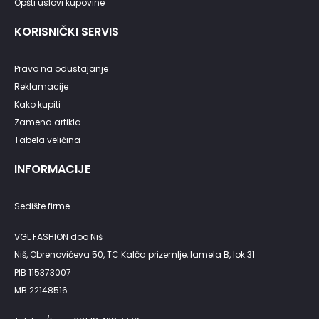
Opšti uslovi kupovine
KORISNIČKI SERVIS
Pravo na odustajanje
Reklamacije
Kako kupiti
Zamena artikla
Tabela veličina
INFORMACIJE
Sedište firme
VGL FASHION doo Niš
Niš, Obrenovićeva 50, TC Kalča prizemlje, lamela B, lok.31
PIB 115373007
MB 22148516