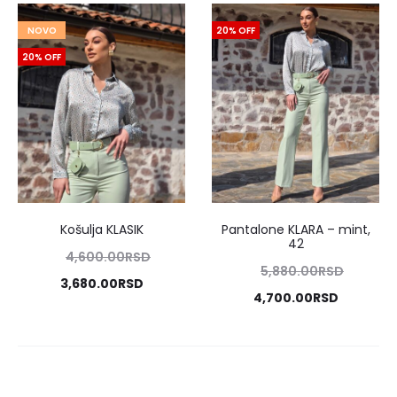
NOVO
20% OFF
20% OFF
Košulja KLASIK
Pantalone KLARA
–
mint,
42
Originalna
4,600.00
RSD
Originalna
5,880.00
RSD
cena
Trenutna
3,680.00
RSD
cena
Trenutna
4,700.00
RSD
je
cena
je
cena
bila:
je:
bila:
je:
4,600.00RSD.
3,680.00RSD.
5,880.00RSD.
4,700.00RSD.