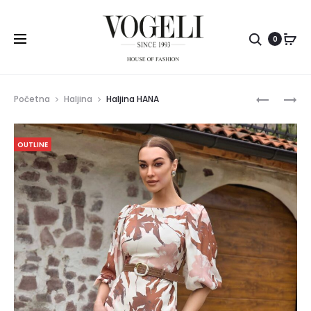
Pretr
0
Prod
PANTALO
HALJINA
Početna
Haljina
Haljina HANA
EVITA
NORA
navig
OUTLINE