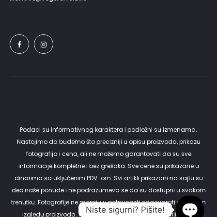
Podaci su informativnog karaktera i podložni su izmenama.
Nastojimo da budemo što precizniji u opisu proizvoda, prikazu
fotografija i cena, ali ne možemo garantovati da su sve
informacije kompletne i bez grešaka. Sve cene su prikazane u
dinarima sa uključenim PDV-om. Svi artikli prikazani na sajtu su
deo naše ponude i ne podrazumeva se da su dostupni u svakom
trenutku. Fotografije ne moraju u potpunosti odgovarati stvarnom
Niste sigurni? Pišite!
izgledu proizvoda. Isporuku vršimo samo na teritoriji Srbije.