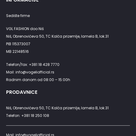
Sedište firme
VGL FASHION doo Niš
Niš, Obrenovićeva 50, TC Kalča prizemlje, lamela B, lok.31
PIB 115373007
MB 22148516
Telefon/fax: +381 18 428 7770
Mail: info@vogeliofficial.rs
Radnim danom od 08:00 – 15:00h
PRODAVNICE
Niš, Obrenovićeva 50, TC Kalča prizemlje, lamela B, lok.31
Telefon: +381 18 250 108
Mail: info@vogeliofficial.rs