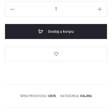
Haljina
FREJA
količina
Dodaj u korpu
ŠIFRA PROIZVODA:
14515
KATEGORIJA:
HALJINA