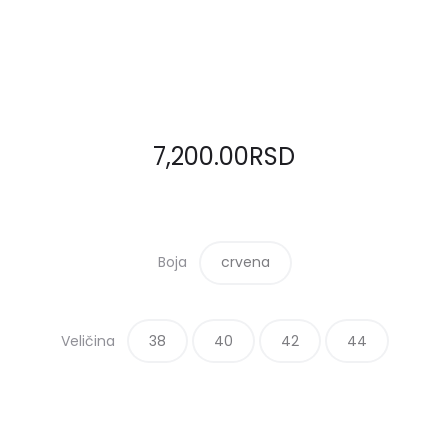
7,200.00
RSD
Boja
crvena
Veličina
38
40
42
44