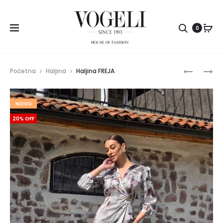
Pretr
0
Prod
PANTALO
PANTALO
Početna
Haljina
Haljina FREJA
KLARA
KLARA
navig
NOVO
20% OFF