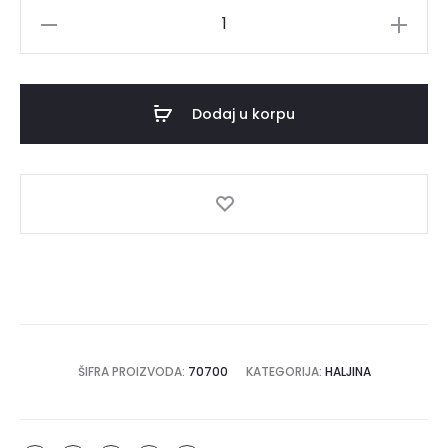
Haljina
FREJA
količina
Dodaj u korpu
ŠIFRA PROIZVODA:
70700
KATEGORIJA:
HALJINA