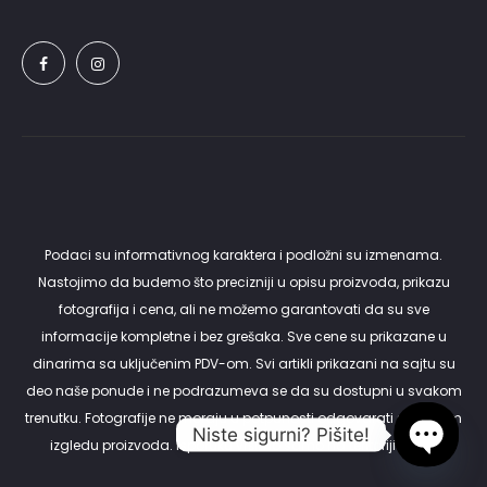
Podaci su informativnog karaktera i podložni su izmenama.
Nastojimo da budemo što precizniji u opisu proizvoda, prikazu
fotografija i cena, ali ne možemo garantovati da su sve
informacije kompletne i bez grešaka. Sve cene su prikazane u
dinarima sa uključenim PDV-om. Svi artikli prikazani na sajtu su
deo naše ponude i ne podrazumeva se da su dostupni u svakom
trenutku. Fotografije ne moraju u potpunosti odgovarati stvarnom
Niste sigurni? Pišite!
izgledu proizvoda. Isporuku vršimo samo na teritoriji Srbije.
Open c