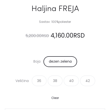
Haljina FREJA
Sastav: 100%poliester
Originalna
Trenutn
4,160.00
RSD
5,200.00
RSD
cena
cena
je
je:
Boja
dezen zelena
bila:
4,160.00
Veličina
36
5,200.00RSD.
38
40
42
Clear