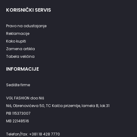
KORISNIČKI SERVIS
Pravo na odustajanje
Reklamacije
Kako kupiti
Zamena artikla
Tabela veličina
INFORMACIJE
Sedište firme
VGL FASHION doo Niš
Niš, Obrenovićeva 50, TC Kalča prizemlje, lamela B, lok.31
PIB 115373007
MB 22148516
Telefon/fax: +381 18 428 7770