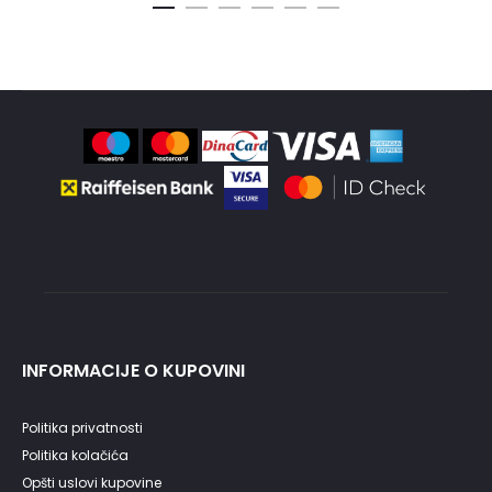
bila:
bila:
je:
je:
13,900.00RSD.
9,980.0
6,990.00RSD.
5,990.00
INFORMACIJE O KUPOVINI
Politika privatnosti
Politika kolačića
Opšti uslovi kupovine