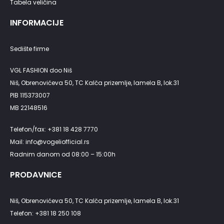
Tabela veličina
INFORMACIJE
Sedište firme
VGL FASHION doo Niš
Niš, Obrenovićeva 50, TC Kalča prizemlje, lamela B, lok.31
PIB 115373007
MB 22148516
Telefon/fax: +381 18 428 7770
Mail: info@vogeliofficial.rs
Radnim danom od 08:00 – 15:00h
PRODAVNICE
Niš, Obrenovićeva 50, TC Kalča prizemlje, lamela B, lok.31
Telefon: +381 18 250 108