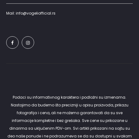
Mail: info@vogeliofficial.rs
Podaci su informativnog karaktera i podložni su izmenama.
Nastojimo da budemo što precizniji u opisu proizvoda, prikazu
fotografija i cena, ali ne možemo garantovati da su sve
informacije kompletne i bez grešaka. Sve cene su prikazane u
dinarima sa uključenim PDV-om. Svi artikli prikazani na sajtu su
deo naše ponude i ne podrazumeva se da su dostupni u svakom