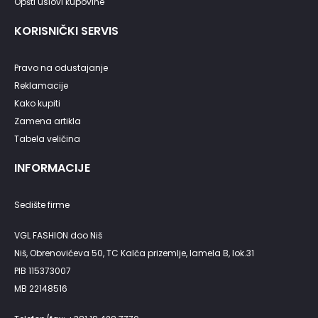
Opšti uslovi kupovine
KORISNIČKI SERVIS
Pravo na odustajanje
Reklamacije
Kako kupiti
Zamena artikla
Tabela veličina
INFORMACIJE
Sedište firme
VGL FASHION doo Niš
Niš, Obrenovićeva 50, TC Kalča prizemlje, lamela B, lok.31
PIB 115373007
MB 22148516