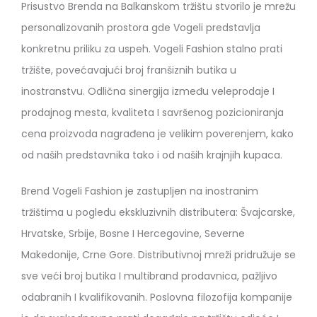
Prisustvo Brenda na Balkanskom tržištu stvorilo je mrežu
personalizovanih prostora gde Vogeli predstavlja
konkretnu priliku za uspeh. Vogeli Fashion stalno prati
tržište, povećavajući broj franšiznih butika u
inostranstvu. Odlična sinergija između veleprodaje I
prodajnog mesta, kvaliteta I savršenog pozicioniranja
cena proizvoda nagrađena je velikim poverenjem, kako
od naših predstavnika tako i od naših krajnjih kupaca.
Brend Vogeli Fashion je zastupljen na inostranim
tržištima u pogledu ekskluzivnih distributera: Švajcarske,
Hrvatske, Srbije, Bosne I Hercegovine, Severne
Makedonije, Crne Gore. Distributivnoj mreži pridružuje se
sve veći broj butika I multibrand prodavnica, pažljivo
odabranih I kvalifikovanih. Poslovna filozofija kompanije