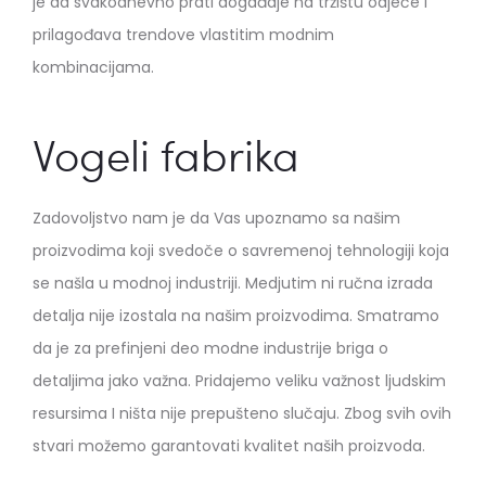
je da svakodnevno prati događaje na tržištu odjeće I
prilagođava trendove vlastitim modnim
kombinacijama.
Vogeli fabrika
Zadovoljstvo nam je da Vas upoznamo sa našim
proizvodima koji svedoče o savremenoj tehnologiji koja
se našla u modnoj industriji. Medjutim ni ručna izrada
detalja nije izostala na našim proizvodima. Smatramo
da je za prefinjeni deo modne industrije briga o
detaljima jako važna. Pridajemo veliku važnost ljudskim
resursima I ništa nije prepušteno slučaju. Zbog svih ovih
stvari možemo garantovati kvalitet naših proizvoda.